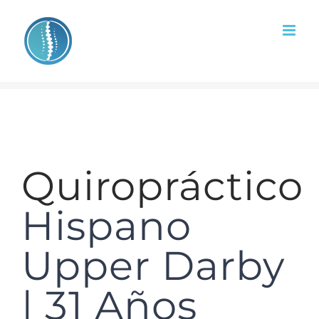
Skip
to
content
Quiropráctico
Hispano
Upper Darby
| 31 Años