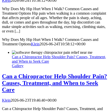
Klein
2026-06-24T10:58:12+00:00
Why Does My Hip Hurt When I Walk? Common Causes and
Treatment Options Hip pain when walking is a common complaint
that affects people of all ages. Whether the pain is sharp, aching,
dull, or comes and goes throughout the day, hip discomfort can
make simple activities such as walking, exercising, climbing stairs,
or even [...]
Why Does My Hip Hurt When I Walk? Common Causes and
Treatment Options
Klein
2026-06-24T10:58:12+00:00
Can a Chiropractor Help Shoulder Pain? Causes, Treatment,
and When to Seek Care
Gallery
Can a Chiropractor Help Shoulder Pain?
Causes, Treatment, and When to Seek
Care
Klein
2026-06-23T19:46:40+00:00
Can a Chiropractor Help Shoulder Pain? Causes, Treatment, and