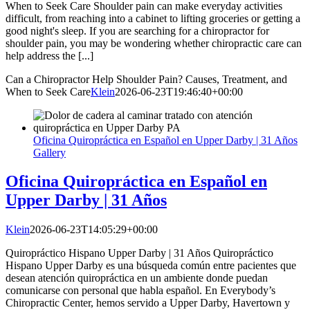
When to Seek Care Shoulder pain can make everyday activities
difficult, from reaching into a cabinet to lifting groceries or getting a
good night's sleep. If you are searching for a chiropractor for
shoulder pain, you may be wondering whether chiropractic care can
help address the [...]
Can a Chiropractor Help Shoulder Pain? Causes, Treatment, and
When to Seek Care
Klein
2026-06-23T19:46:40+00:00
Oficina Quiropráctica en Español en Upper Darby | 31 Años
Gallery
Oficina Quiropráctica en Español en
Upper Darby | 31 Años
Klein
2026-06-23T14:05:29+00:00
Quiropráctico Hispano Upper Darby | 31 Años Quiropráctico
Hispano Upper Darby es una búsqueda común entre pacientes que
desean atención quiropráctica en un ambiente donde puedan
comunicarse con personal que habla español. En Everybody’s
Chiropractic Center, hemos servido a Upper Darby, Havertown y