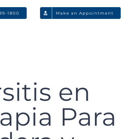
789-1800
Make an Appointment
sitis en
rapia Para