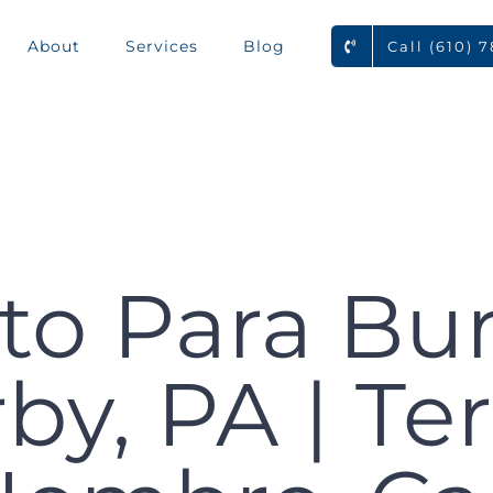
About
Services
Blog
Call (610) 
o Para Bur
y, PA | Te